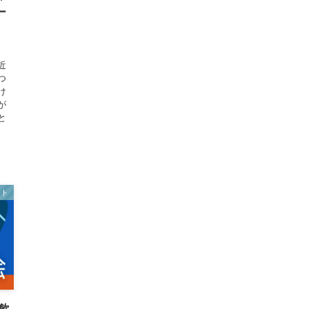
ー
近
つ
け
が
と
ント
ン飲