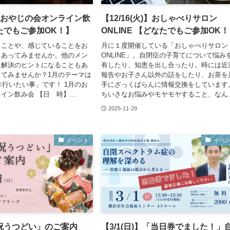
土)】おやじの会オンライン飲
【12/16(火)】おしゃべりサロン
たでもご参加OK！】
ONLINE 【どなたでもご参加OK
ることや、感じていることをお
月に１度開催している「おしゃべりサロン
しあってみませんか。他のメン
ONLINE」。自閉症の子育てについて悩み
題解決のヒントになることもあ
有したり、知恵を出し合ったり。時には近
てみませんか？1月のテーマは
報告やお子さん以外の話をしたり、お茶を
是非行いたい事」です！ 1月のお
手にざっくばらんに情報交換をしています
イン飲み会 【日 時】...
ちいさなお悩みやモヤモヤすること、なん..
2025-11-29
イベント
イベ
祝うつどい」のご案内
【3/1(日)】「当日券でました！」