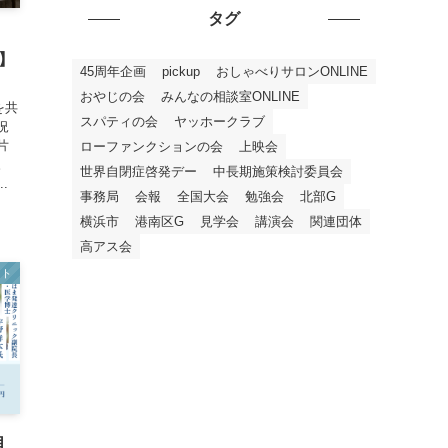
タグ
！】
45周年企画
pickup
おしゃべりサロンONLINE
おやじの会
みんなの相談室ONLINE
を共
スパティの会
ヤッホークラブ
況
片
ローファンクションの会
上映会
。
世界自閉症啓発デー
中長期施策検討委員会
.
事務局
会報
全国大会
勉強会
北部G
横浜市
港南区G
見学会
講演会
関連団体
高アス会
ント
自