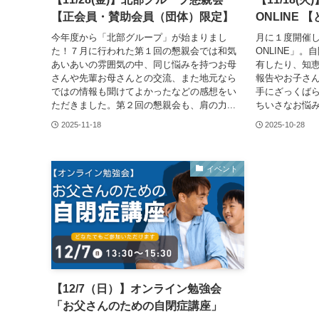
【正会員・賛助会員（団体）限定】
ONLINE
今年度から「北部グループ」が始まりまし
月に１度開催
た！７月に行われた第１回の懇親会では和気
ONLINE」
あいあいの雰囲気の中、同じ悩みを持つお母
有したり、知
さんや先輩お母さんとの交流、また地元なら
報告やお子さ
ではの情報も聞けてよかったなどの感想をい
手にざっくば
ただきました。第２回の懇親会も、肩の力...
ちいさなお悩み
2025-11-18
2025-10-28
イベント
【12/7（日）】オンライン勉強会
「お父さんのための自閉症講座」