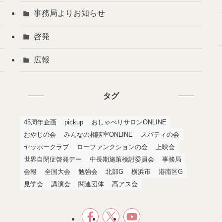
事務局よりお知らせ
啓発
広報
タグ
45周年企画
pickup
おしゃべりサロンONLINE
おやじの会
みんなの相談室ONLINE
スパティの会
ヤッホークラブ
ローファンクションの会
上映会
世界自閉症啓発デー
中長期施策検討委員会
事務局
会報
全国大会
勉強会
北部G
横浜市
港南区G
見学会
講演会
関連団体
高アス会