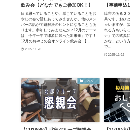
飲み会【どなたでもご参加OK！】
【事前申込1
日頃思っていることや、感じていることをお
障害のある２
やじの会で話しあってみませんか。他のメン
典です。おひ
バーの話が問題解決のヒントになることもあ
ゃいますが、
ります。参加してみませんか？12月のテーマ
れる方もいら
は「今年一年で印象に残った出来事」です！
ナ」での式典
12月のおやじの会オンライン飲み会 【...
かな…という
で...
2025-11-28
2025-11-22
イベント
【11/28(金)】北部グループ懇親会
【11/18(