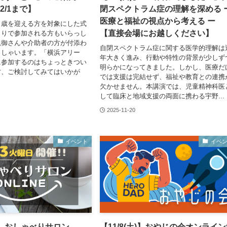
2/1まで】
閉スペクトラム症の理解を深める 
医療と福祉の視点から考える ー
０歳を迎える方を対象にした式
【直接会場にお越しください】
とりで参加される方もいらっし
親御さんや介助者の方が付添わ
自閉スペクトラム症に関する医学的理解は
っしゃいます。「横浜アリー
年大きく進み、行動や特性の背景が少しず
に参加するのはちょっときつい
明らかになってきました。しかし、医療だ
方、ご検討してみてはいかが
では支援は完結せず、福祉や教育との連携
欠かせません。本講演では、児童精神科医
して臨床と地域支援の両面に携わる宇野...
2025-11-20
イベント
イベ
火)】おしゃべりサロン
【11/8(土)】おやじの会オンライ