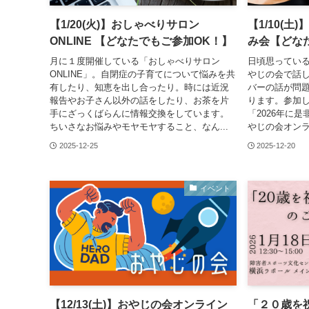
【1/20(火)】おしゃべりサロン
【1/10(
ONLINE 【どなたでもご参加OK！】
み会【どな
月に１度開催している「おしゃべりサロン
日頃思ってい
ONLINE」。自閉症の子育てについて悩みを共
やじの会で話
有したり、知恵を出し合ったり。時には近況
バーの話が問
報告やお子さん以外の話をしたり、お茶を片
ります。参加し
手にざっくばらんに情報交換をしています。
「2026年に
ちいさなお悩みやモヤモヤすること、なん...
やじの会オンラ
2025-12-25
2025-12-20
イベント
【12/13(土)】おやじの会オンライン
「２０歳を