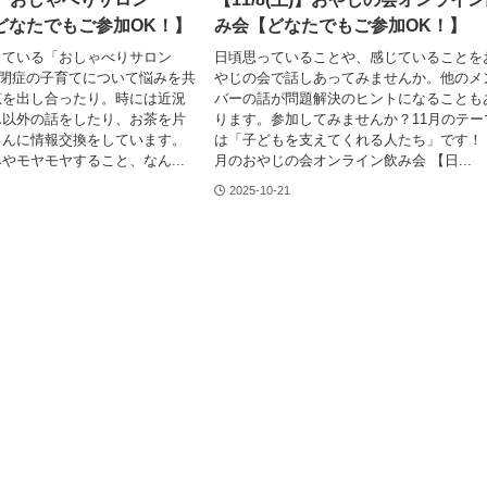
 【どなたでもご参加OK！】
み会【どなたでもご参加OK！】
している「おしゃべりサロン
日頃思っていることや、感じていることを
。自閉症の子育てについて悩みを共
やじの会で話しあってみませんか。他のメ
恵を出し合ったり。時には近況
バーの話が問題解決のヒントになることも
ん以外の話をしたり、お茶を片
ります。参加してみませんか？11月のテー
らんに情報交換をしています。
は「子どもを支えてくれる人たち」です！ 
やモヤモヤすること、なん...
月のおやじの会オンライン飲み会 【日...
2025-10-21