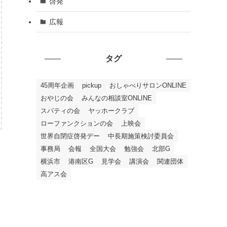
啓発
広報
タグ
45周年企画
pickup
おしゃべりサロンONLINE
おやじの会
みんなの相談室ONLINE
スパティの会
ヤッホークラブ
ローファンクションの会
上映会
世界自閉症啓発デー
中長期施策検討委員会
事務局
会報
全国大会
勉強会
北部G
横浜市
港南区G
見学会
講演会
関連団体
高アス会