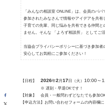
「みんなの相談室 ONLINE」は、会員のパ
参加されたみなさんで情報やアイデアを共有
子育ての先輩、同じ悩みを共有できる仲間と
ません。そんな 「よろず相談所」 としてご
当協会プライバシーポリシーに基づき参加者
安心してお気軽にご参加ください！
2026
2
17
10:00～1
【日程】
年
月
日（火）
※ 遅刻・早退OKです！
【対象】 会員・一般問わずどなたでも参加O
【申込方法】お問い合わせフォームの内容欄に