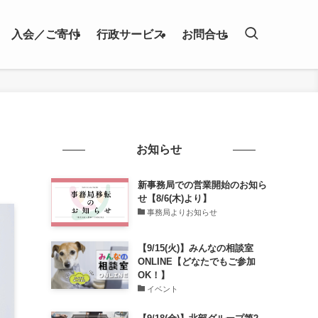
入会／ご寄付
行政サービス
お問合せ
お知らせ
新事務局での営業開始のお知ら
せ【8/6(木)より】
事務局よりお知らせ
【9/15(火)】みんなの相談室
ONLINE【どなたでもご参加
OK！】
イベント