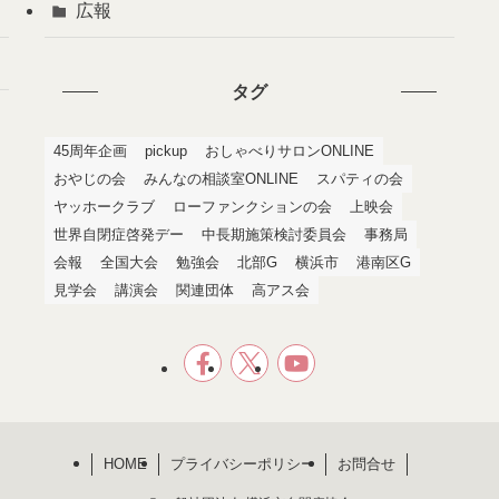
広報
タグ
45周年企画
pickup
おしゃべりサロンONLINE
おやじの会
みんなの相談室ONLINE
スパティの会
ヤッホークラブ
ローファンクションの会
上映会
世界自閉症啓発デー
中長期施策検討委員会
事務局
会報
全国大会
勉強会
北部G
横浜市
港南区G
見学会
講演会
関連団体
高アス会
HOME
プライバシーポリシー
お問合せ