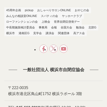
45周年企画
pickup
おしゃべりサロンONLINE
おやじの会
みんなの相談室ONLINE
スパティの会
ヤッホークラブ
ローファンクションの会
上映会
世界自閉症啓発デー
中長期施策検討委員会
事務局
会報
全国大会
勉強会
北部G
横浜市
港南区G
見学会
講演会
関連団体
高アス会
一般社団法人 横浜市自閉症協会
〒222-0035
横浜市港北区鳥山町1752 横浜ラポール 3階