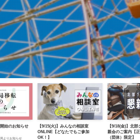
開始のお知らせ
【9/15(火)】みんなの相談室
【9/18(金)】北
ONLINE【どなたでもご参加
親会のご案内【正
OK！】
（団体）限定】
局よりお知らせ