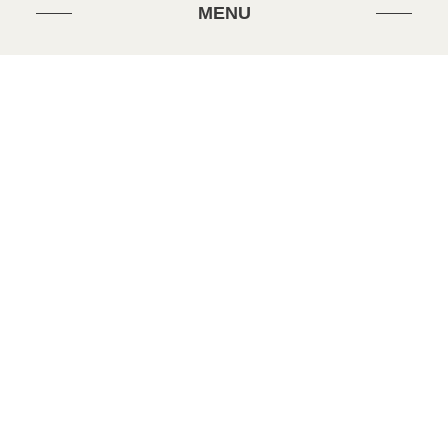
MENU
当協会について
HOME
お知らせ
お問合せ
検索
トップへ
当事者・ご家族の方へ
入会／ご寄付
行政サービス
お問合せ
カテゴリー
イベント