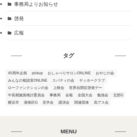
事務局よりお知らせ
啓発
広報
タグ
45周年企画
pickup
おしゃべりサロンONLINE
おやじの会
みんなの相談室ONLINE
スパティの会
ヤッホークラブ
ローファンクションの会
上映会
世界自閉症啓発デー
中長期施策検討委員会
事務局
会報
全国大会
勉強会
北部G
横浜市
港南区G
見学会
講演会
関連団体
高アス会
MENU