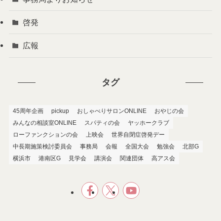
啓発
広報
タグ
45周年企画
pickup
おしゃべりサロンONLINE
おやじの会
みんなの相談室ONLINE
スパティの会
ヤッホークラブ
ローファンクションの会
上映会
世界自閉症啓発デー
中長期施策検討委員会
事務局
会報
全国大会
勉強会
北部G
横浜市
港南区G
見学会
講演会
関連団体
高アス会