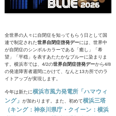
全世界の人々に自閉症を知ってもらう日として国
連で制定された
世界自閉症啓発デー
には、世界中
が自閉症のシンボルカラーである「癒し」「希
望」「平穏」を表すあたたかなブルーに染まりま
す。横浜市では、4/2の
世界自閉症啓発デー
から4/8
の発達障害者週間にかけて、なんと13カ所でのラ
イトアップが実現します。
横浜市風力発電所「ハマウィ
今年は新たに
ング」
横浜三塔
が加わります。また、初めて
（キング：神奈川県庁・クイーン：横浜