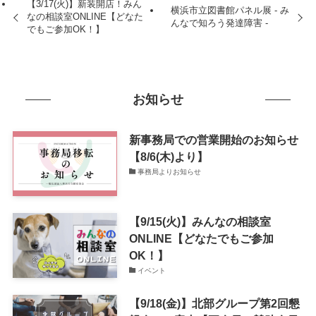
【3/17(火)】新装開店！みん
横浜市立図書館パネル展 - み
なの相談室ONLINE【どなた
んなで知ろう発達障害 -
でもご参加OK！】
お知らせ
新事務局での営業開始のお知らせ
【8/6(木)より】
事務局よりお知らせ
【9/15(火)】みんなの相談室
ONLINE【どなたでもご参加
OK！】
イベント
【9/18(金)】北部グループ第2回懇