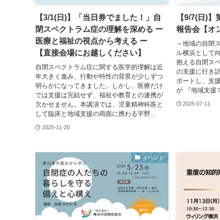
【3/1(日)】「当日券でました！」自
【9/7(日
閉スペクトラム症の理解を深める ー
報告会【オ
医療と福祉の視点から考える ー
～地域の自閉
【直接会場にお越しください】
ル横浜として向
抱える自閉ス
自閉スペクトラム症に関する医学的理解は近
の支援に行き
年大きく進み、行動や特性の背景が少しずつ
ポートし、支
明らかになってきました。しかし、医療だけ
が 『地域支援マ
では支援は完結せず、福祉や教育との連携が
欠かせません。本講演では、児童精神科医と
2025-07-11
して臨床と地域支援の両面に携わる宇野...
2025-11-20
イベント