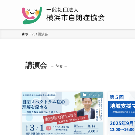
ホーム
講演会
講演会
– tag –
イベント