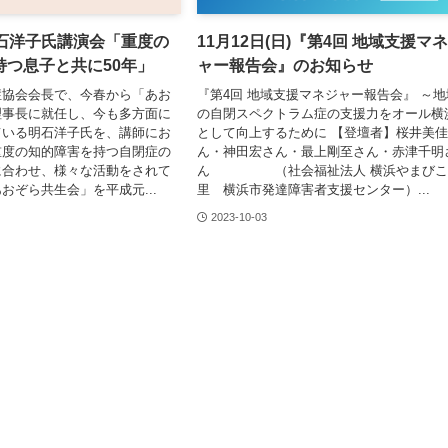
月)明石洋子氏講演会「重度の
11月12日(日)『第4回 地域支援マ
持つ息子と共に50年」
ャー報告会』のお知らせ
症協会会長で、今春から「あお
『第4回 地域支援マネジャー報告会』 ～地
理事長に就任し、今も多方面に
の自閉スペクトラム症の支援力をオール横
ている明石洋子氏を、講師にお
として向上するために 【登壇者】桜井美
重度の知的障害を持つ自閉症の
ん・神田宏さん・最上剛至さん・赤津千明
に合わせ、様々な活動をされて
ん （社会福祉法人 横浜やまびこ
おぞら共生会」を平成元...
里 横浜市発達障害者支援センター）...
2023-10-03