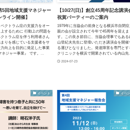
)】第5回地域支援マネジャー
【10/27(日)】創立45周年記念講演
ンライン開催】
祝賀パーティーのご案内
スペクトラム症の支援力をオー
1979年に当協会の前身となる横浜市自閉症
上するために 行動上の問題を
親の会が設立されて今年で45周年を迎えま
ペクトラム症を伴う利用者さん
す。この良き節目に、当協会理事でもある
詰まりを感じている支援者をサ
山登紀夫先生に登壇いただき講演会を開催
援力向上を目的に発足した事業
る運びとなりました。発達障害を専門とす
ネジャー事業』 です。...
クリニックを横浜で開業されている内山先..
2024-07-23
イベント
イベ