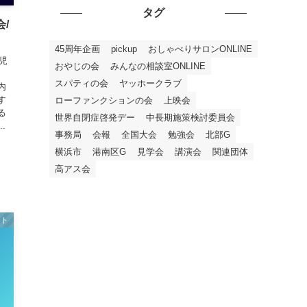
タグ
会/
45周年企画
pickup
おしゃべりサロンONLINE
児
おやじの会
みんなの相談室ONLINE
スパティの会
ヤッホークラブ
内
す
ローファンクションの会
上映会
る
世界自閉症啓発デー
中長期施策検討委員会
.
事務局
会報
全国大会
勉強会
北部G
横浜市
港南区G
見学会
講演会
関連団体
高アス会
ント