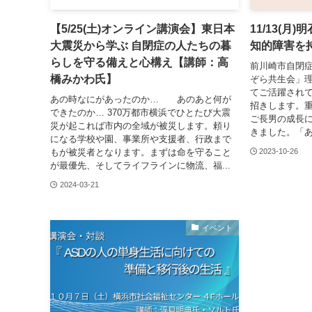
【5/25(土)オンライン講演会】東日本
11/13(
大震災から学ぶ 自閉症の人たちの暮
知的障害を
らしを守る備えと心構え【講師：高
前川崎市自閉
橋みかわ氏】
ぞら共生会」
てご活躍され
あの時なにがあったのか… あのあと何が
招きします。
できたのか… 370万都市横浜でひとたび大震
ご長男の成長
災が起これば市内の全域が被災します。頼り
きました。「あ
になる学校や園、事業所や支援者、行政まで
もが被災者となります。まずは命を守ること
2023-10-26
が最優先、そしてライフラインに物流、福...
2024-03-21
イベント