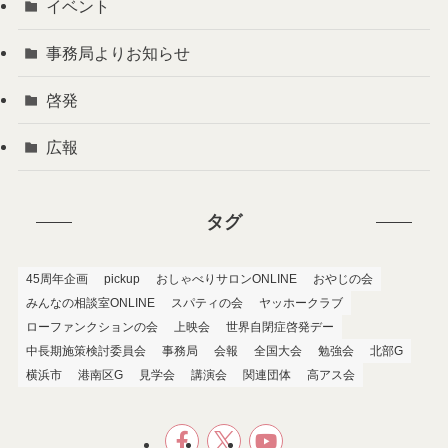
イベント
事務局よりお知らせ
啓発
広報
タグ
45周年企画
pickup
おしゃべりサロンONLINE
おやじの会
みんなの相談室ONLINE
スパティの会
ヤッホークラブ
ローファンクションの会
上映会
世界自閉症啓発デー
中長期施策検討委員会
事務局
会報
全国大会
勉強会
北部G
横浜市
港南区G
見学会
講演会
関連団体
高アス会