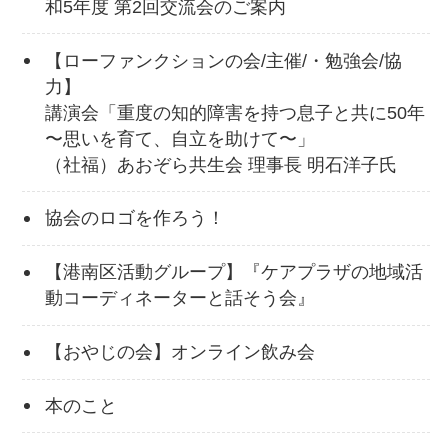
和5年度 第2回交流会のご案内
【ローファンクションの会/主催/・勉強会/協
力】
講演会「重度の知的障害を持つ息子と共に50年
〜思いを育て、自立を助けて〜」
（社福）あおぞら共生会 理事長 明石洋子氏
協会のロゴを作ろう！
【港南区活動グループ】『ケアプラザの地域活
動コーディネーターと話そう会』
【おやじの会】オンライン飲み会
本のこと