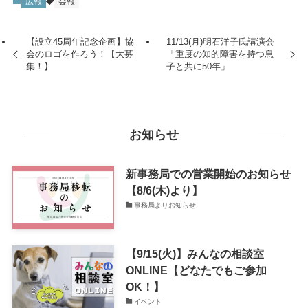
広報
会報
【設立45周年記念企画】協
11/13(月)明石洋子氏講演会
会のロゴを作ろう！【大募
「重度の知的障害を持つ息
集！】
子と共に50年」
お知らせ
新事務局での営業開始のお知らせ
【8/6(木)より】
事務局よりお知らせ
【9/15(火)】みんなの相談室
ONLINE【どなたでもご参加
OK！】
イベント