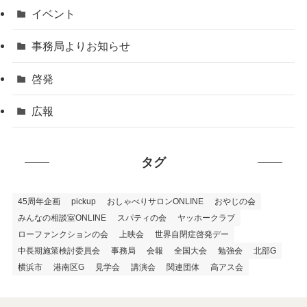
イベント
事務局よりお知らせ
啓発
広報
タグ
45周年企画
pickup
おしゃべりサロンONLINE
おやじの会
みんなの相談室ONLINE
スパティの会
ヤッホークラブ
ローファンクションの会
上映会
世界自閉症啓発デー
中長期施策検討委員会
事務局
会報
全国大会
勉強会
北部G
横浜市
港南区G
見学会
講演会
関連団体
高アス会