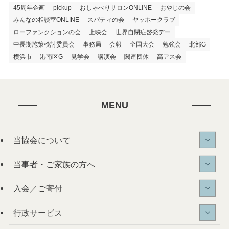
45周年企画
pickup
おしゃべりサロンONLINE
おやじの会
みんなの相談室ONLINE
スパティの会
ヤッホークラブ
ローファンクションの会
上映会
世界自閉症啓発デー
中長期施策検討委員会
事務局
会報
全国大会
勉強会
北部G
横浜市
港南区G
見学会
講演会
関連団体
高アス会
MENU
当協会について
当事者・ご家族の方へ
入会／ご寄付
行政サービス