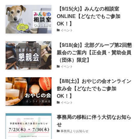
【9/15(火)】みんなの相談室
ONLINE【どなたでもご参加
OK！】
イベント
【9/18(金)】北部グループ第2回懇
親会のご案内【正会員・賛助会員
（団体）限定】
イベント
【8/8(土)】おやじの会オンライン
飲み会【どなたでもご参加
OK！】
イベント
事務局の移転に伴う大切なお知ら
せ
事務局よりお知らせ