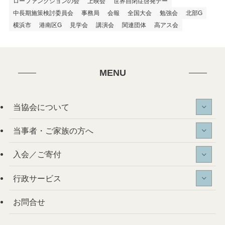
ローファンクションの会
上映会
世界自閉症啓発デー
中長期施策検討委員会
事務局
会報
全国大会
勉強会
北部G
横浜市
港南区G
見学会
講演会
関連団体
高アス会
MENU
当協会について
当事者・ご家族の方へ
入会／ご寄付
行政サービス
お問合せ