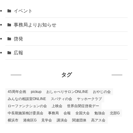
イベント
事務局よりお知らせ
啓発
広報
タグ
45周年企画
pickup
おしゃべりサロンONLINE
おやじの会
みんなの相談室ONLINE
スパティの会
ヤッホークラブ
ローファンクションの会
上映会
世界自閉症啓発デー
中長期施策検討委員会
事務局
会報
全国大会
勉強会
北部G
横浜市
港南区G
見学会
講演会
関連団体
高アス会