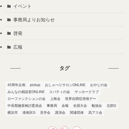
イベント
事務局よりお知らせ
啓発
広報
タグ
45周年企画
pickup
おしゃべりサロンONLINE
おやじの会
みんなの相談室ONLINE
スパティの会
ヤッホークラブ
ローファンクションの会
上映会
世界自閉症啓発デー
中長期施策検討委員会
事務局
会報
全国大会
勉強会
北部G
横浜市
港南区G
見学会
講演会
関連団体
高アス会