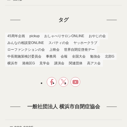
タグ
45周年企画
pickup
おしゃべりサロンONLINE
おやじの会
みんなの相談室ONLINE
スパティの会
ヤッホークラブ
ローファンクションの会
上映会
世界自閉症啓発デー
中長期施策検討委員会
事務局
会報
全国大会
勉強会
北部G
横浜市
港南区G
見学会
講演会
関連団体
高アス会
一般社団法人 横浜市自閉症協会