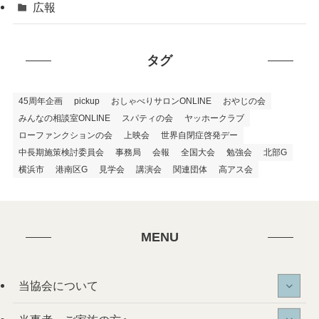
広報
タグ
45周年企画
pickup
おしゃべりサロンONLINE
おやじの会
みんなの相談室ONLINE
スパティの会
ヤッホークラブ
ローファンクションの会
上映会
世界自閉症啓発デー
中長期施策検討委員会
事務局
会報
全国大会
勉強会
北部G
横浜市
港南区G
見学会
講演会
関連団体
高アス会
MENU
当協会について