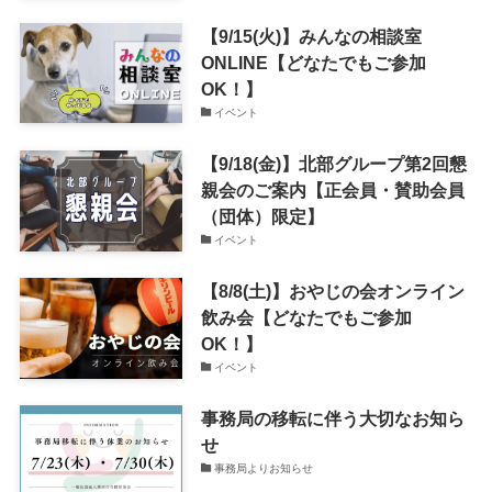
【9/15(火)】みんなの相談室
ONLINE【どなたでもご参加
OK！】
イベント
【9/18(金)】北部グループ第2回懇
親会のご案内【正会員・賛助会員
（団体）限定】
イベント
【8/8(土)】おやじの会オンライン
飲み会【どなたでもご参加
OK！】
イベント
事務局の移転に伴う大切なお知ら
せ
事務局よりお知らせ