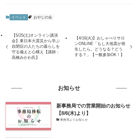
イベント
おやじの会
【5/25(土)オンライン講演
【4/16(火)】おしゃべりサロ
会】東日本大震災から学ぶ
ンONLINE「もし大地震が発
自閉症の人たちの暮らしを
生したら。どうなる？どう
守る備えと心構え【講師：
する？」【一般参加OK！】
高橋みかわ氏】
お知らせ
新事務局での営業開始のお知らせ
【8/6(木)より】
事務局よりお知らせ