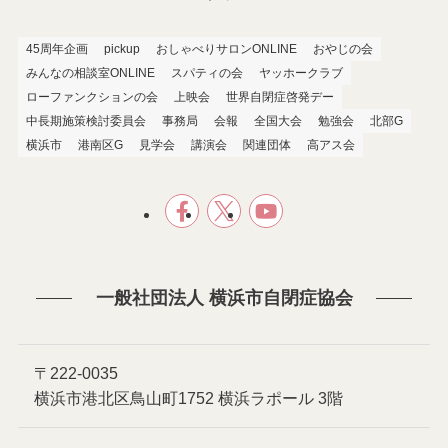
45周年企画
pickup
おしゃべりサロンONLINE
おやじの会
みんなの相談室ONLINE
スパティの会
ヤッホークラブ
ローファンクションの会
上映会
世界自閉症啓発デー
中長期施策検討委員会
事務局
会報
全国大会
勉強会
北部G
横浜市
港南区G
見学会
講演会
関連団体
高アス会
一般社団法人 横浜市自閉症協会
〒222-0035
横浜市港北区鳥山町1752 横浜ラポール 3階