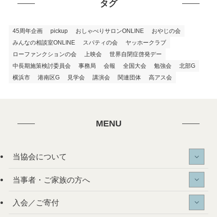
タグ
45周年企画
pickup
おしゃべりサロンONLINE
おやじの会
みんなの相談室ONLINE
スパティの会
ヤッホークラブ
ローファンクションの会
上映会
世界自閉症啓発デー
中長期施策検討委員会
事務局
会報
全国大会
勉強会
北部G
横浜市
港南区G
見学会
講演会
関連団体
高アス会
MENU
当協会について
当事者・ご家族の方へ
入会／ご寄付